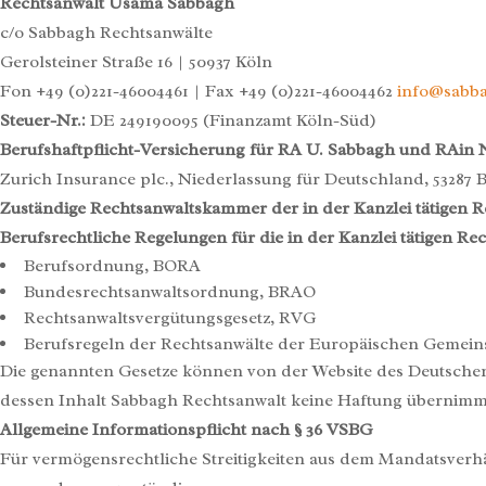
Rechtsanwalt Usama Sabbagh
c/o Sabbagh Rechtsanwälte
Gerolsteiner Straße 16 | 50937 Köln
Fon +49 (0)221-46004461 | Fax +49 (0)221-46004462
info@sabba
Steuer-Nr.:
DE 249190095 (Finanzamt Köln-Süd)
Berufshaftpflicht-Versicherung für RA U. Sabbagh und RAin 
Zurich Insurance plc., Niederlassung für Deutschland, 53287 
Zuständige Rechtsanwaltskammer der in der Kanzlei tätigen R
Berufsrechtliche Regelungen für die in der Kanzlei tätigen Re
Berufsordnung, BORA
Bundesrechtsanwaltsordnung, BRAO
Rechtsanwaltsvergütungsgesetz, RVG
Berufsregeln der Rechtsanwälte der Europäischen Gemein
Die genannten Gesetze können von der Website des Deutschen 
dessen Inhalt Sabbagh Rechtsanwalt keine Haftung übernimm
Allgemeine Informationspflicht nach § 36 VSBG
Für vermögensrechtliche Streitigkeiten aus dem Mandatsverhält