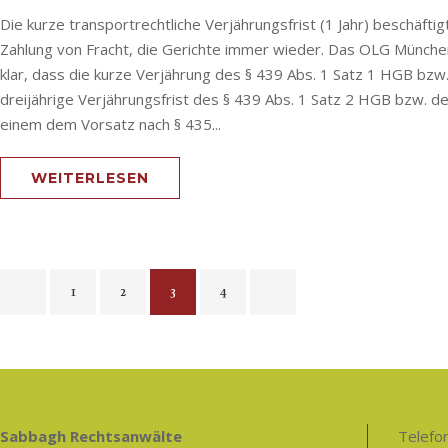
Die kurze transportrechtliche Verjährungsfrist (1 Jahr) beschäft
Zahlung von Fracht, die Gerichte immer wieder. Das OLG München
klar, dass die kurze Verjährung des § 439 Abs. 1 Satz 1 HGB bzw
dreijährige Verjährungsfrist des § 439 Abs. 1 Satz 2 HGB bzw. 
einem dem Vorsatz nach § 435...
WEITERLESEN
1
2
3
4
Sabbagh Rechtsanwälte
Telefo